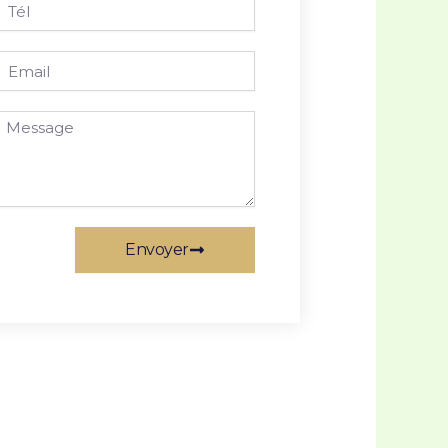
mail
essage
Envoyer