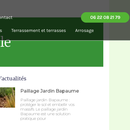
ontact
06 22 08 21 79
s
Terrassement et terrasses
Arrosage
le
'actualités
Paillage Jardin Bapaume
Paillage jardin Bapaume :
protéger le sol et embellir vos
massifs Le paillage jardin
Bapaume est une solution
pratique pour