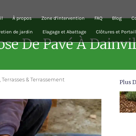
il
À propos
Zone d’intervention
FAQ
Blog
C
etien de jardin
Elagage et Abattage
Clôtures et Portail
ose De Pavé À Dainvil
,
Terrasses & Terrassement
Plus D