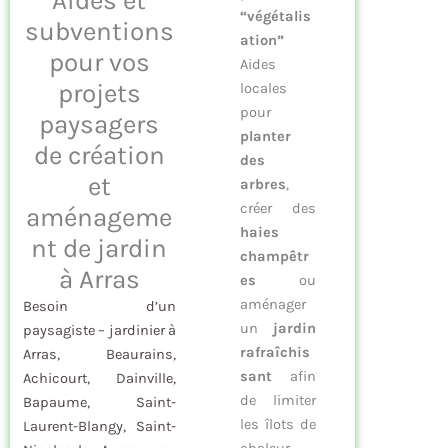
Aides et
“végétalis
subventions
ation”
pour vos
Aides
projets
locales
pour
paysagers
planter
de création
des
et
arbres
,
créer des
aménageme
haies
nt de jardin
champêtr
à Arras
es
ou
aménager
Besoin d’un
un
jardin
paysagiste – jardinier à
rafraîchis
Arras, Beaurains,
sant
afin
Achicourt, Dainville,
de limiter
Bapaume, Saint-
les îlots de
Laurent-Blangy, Saint-