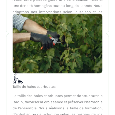
une densité homogène tout au long de l’année. Nous
adaptons nos interventions selon la saison et les
conditions climatiques pour garantir un résultat
durable et esthétique.
Taille de haies et arbustes
La taille des haies et arbustes permet de structurer le
jardin, favoriser la croissance et préserver l’harmonie
de l’ensemble. Nous réalisons la taille de formation,
d’entretien ou de réduction selon les besoins de vos