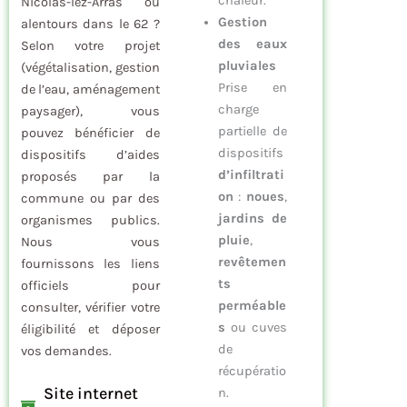
chaleur.
Nicolas-lez-Arras ou
Gestion
alentours dans le 62 ?
des eaux
Selon votre projet
pluviales
(végétalisation, gestion
Prise en
de l’eau, aménagement
charge
paysager), vous
partielle de
pouvez bénéficier de
dispositifs
dispositifs d’aides
d’infiltrati
proposés par la
on
:
noues
,
commune ou par des
jardins de
organismes publics.
pluie
,
Nous vous
revêtemen
fournissons les liens
ts
officiels pour
perméable
consulter, vérifier votre
s
ou cuves
éligibilité et déposer
de
vos demandes.
récupératio
Site internet
n.