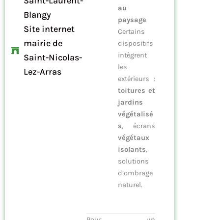
Saint-Laurent-
au
Blangy
paysage
Site internet
Certains
mairie de
dispositifs
intègrent
Saint-Nicolas-
les
Lez-Arras
extérieurs :
toitures et
jardins
végétalisé
s
, écrans
végétaux
isolants
,
solutions
d’ombrage
naturel.
Pour un