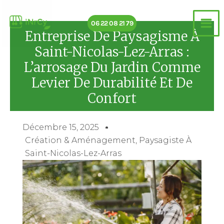
Aller
au
06 22 08 21 79
contenu
Entreprise De Paysagisme À
Saint-Nicolas-Lez-Arras :
L’arrosage Du Jardin Comme
Levier De Durabilité Et De
Confort
Décembre 15, 2025
Création & Aménagement
,
Paysagiste À
Saint-Nicolas-Lez-Arras