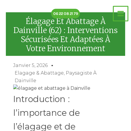
Aller
au
06 22 08 21 79
contenu
Élagage Et Abattage À
Dainville (62) : Interventions
Sécurisées Et Adaptées À
Votre Environnement
Janvier 5, 2026
Elagage & Abattage
,
Paysagiste À
Dainville
Introduction :
l’importance de
l’élagage et de