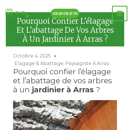
Aller
au
06 22 08 21 79
contenu
Pourquoi Confier L’élagage
Et L’abattage De Vos Arbres
À Un Jardinier À Arras ?
Octobre 4, 2025
Elagage & Abattage
,
Paysagiste À Arras
Pourquoi confier l’élagage
et l’abattage de vos arbres
à un
jardinier à Arras
?